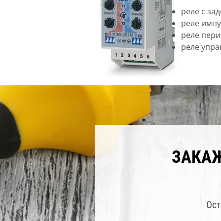
реле с за
реле импу
реле пери
реле упра
ЗАКА
Ост