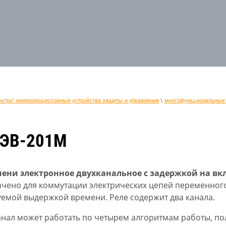
ектро" микропроцессорные устройства защиты и управления
\
многофункциональные 
РЭВ-201М
мени электронное двухканальное с задержкой на в
чено для коммутации электрических цепей переменного т
уемой выдержкой времени. Реле содержит два канала.
нал может работать по четырем алгоритмам работы, по