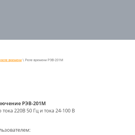
реле времени
\ Реле времени РЭВ-201М
ключение РЭВ-201М
ока 220В 50 Гц и тока 24-100 В
льзователем: