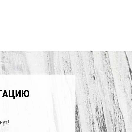
ТАЦИЮ
нут!