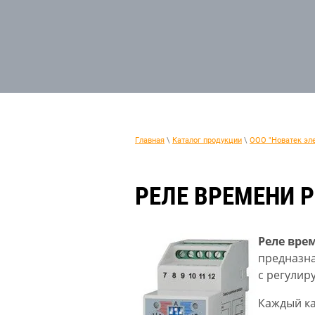
Главная
\
Каталог продукции
\
ООО "Новатек эл
РЕЛЕ ВРЕМЕНИ 
Реле вре
предназна
с регулир
Каждый ка