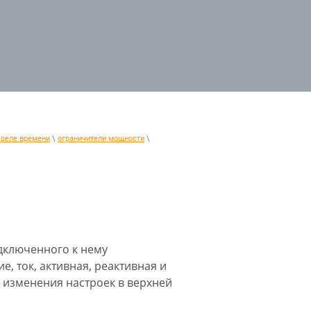
реле времени
\
ограничители мощности
\
дключенного к нему
 ток, активная, реактивная и
 изменения настроек в верхней