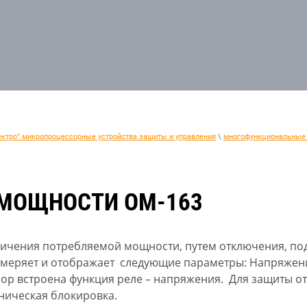
ектро" микропроцессорные устройства защиты и управления
\
многофункциональные 
 МОЩНОСТИ ОМ-163
ничения потребляемой мощности, путем отключения, по
меряет и отображает следующие параметры: Напряжение,
бор встроена функция реле – напряжения. Для защиты от
ническая блокировка.