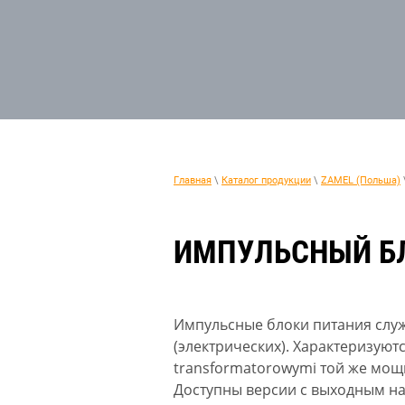
Главная
\
Каталог продукции
\
ZAMEL (Польша)
ИМПУЛЬСНЫЙ БЛ
Импульсные блоки питания служ
(электрических). Характеризую
transformatorowymi той же мощ
Доступны версии с выходным нап