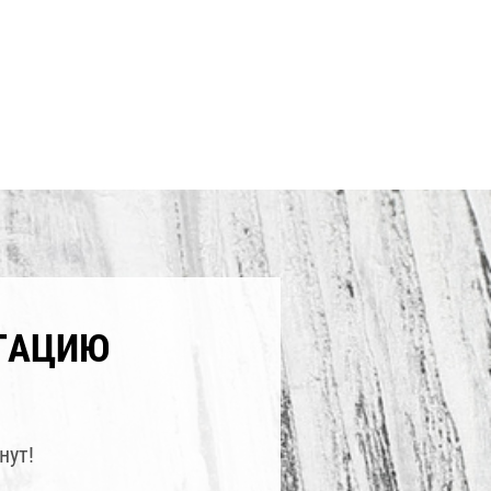
ТАЦИЮ
нут!