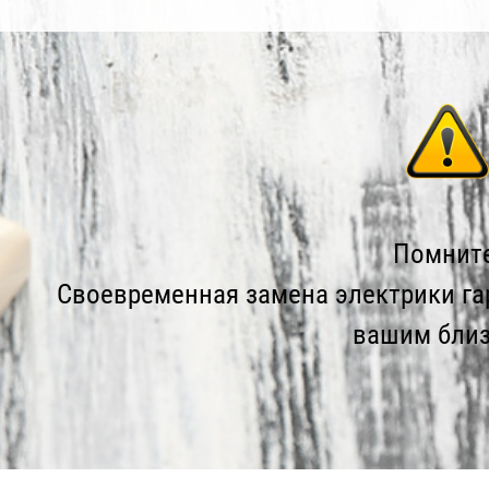
Помните
Своевременная замена электрики га
вашим близ